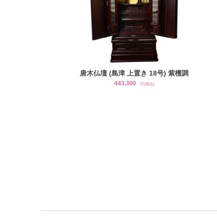
唐木仏壇 (島津 上置き 18号) 紫檀調
443,300
円(税込)