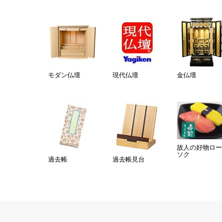
モダン仏壇
現代仏壇
金仏壇
故人の好物ロー
ソク
過去帳
過去帳見台