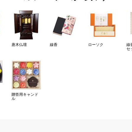
唐木仏壇
線香
ローソク
線
セ
贈答用キャンド
ル